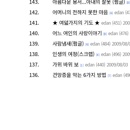
143.
아름다운 용서...아내의 잘못 (펌글)
[8]
142.
어머니의 전하지 못한 마음
edan
(4
[6]
141.
★ 여덟가지의 기도 ★
edan
(451)
200
140.
어느 여인의 사랑이야기
edan
(476)
[8]
139.
사람냄새(펌글)
edan
(484)
2009/08/
[6]
138.
인생의 여정(스크랩)
edan
(496)
200
[4]
137.
가위 바위 보
edan
(440)
2009/08/03
[1]
136.
건망증을 막는 6가지 방법
edan
(49
[7]