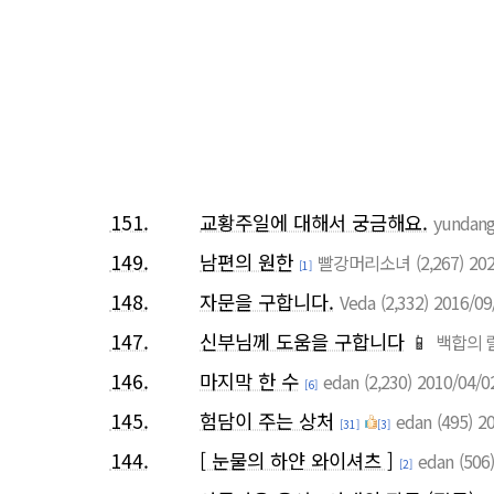
151.
교황주일에 대해서 궁금해요.
yundan
149.
남편의 원한
빨강머리소녀
(2,267)
202
[1]
148.
자문을 구합니다.
Veda
(2,332)
2016/09
147.
신부님께 도움을 구합니다
📱
백합의 
146.
마지막 한 수
edan
(2,230)
2010/04/0
[6]
145.
험담이 주는 상처
edan
(495)
20
[31]
[3]
144.
[ 눈물의 하얀 와이셔츠 ]
edan
(506)
[2]