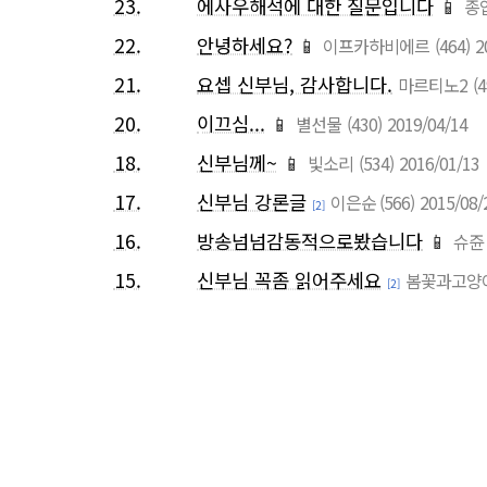
23.
에사우해석에 대한 질문입니다
📱
종
22.
안녕하세요?
📱
이프카하비에르
(464)
2
21.
요셉 신부님, 감사합니다.
마르티노2
(4
20.
이끄심...
📱
별선물
(430)
2019/04/14
18.
신부님께~
📱
빛소리
(534)
2016/01/13
17.
신부님 강론글
이은순
(566)
2015/08/
[2]
16.
방송넘넘감동적으로봤습니다
📱
슈쥰
15.
신부님 꼭좀 읽어주세요
봄꽃과고양
[2]