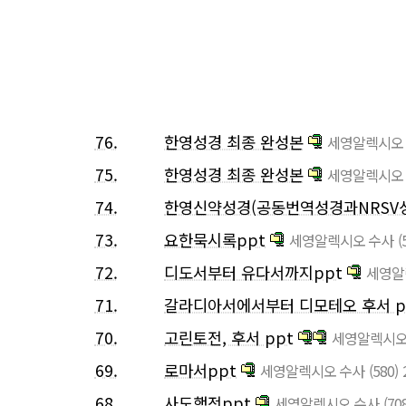
76.
한영성경 최종 완성본
세영알렉시오
75.
한영성경 최종 완성본
세영알렉시오
74.
한영신약성경(공동번역성경과NRSV
73.
요한묵시록ppt
세영알렉시오 수사
(
72.
디도서부터 유다서까지ppt
세영알
71.
갈라디아서에서부터 디모테오 후서 p
70.
고린토전, 후서 ppt
세영알렉시오
69.
로마서ppt
세영알렉시오 수사
(580)
68.
사도행전ppt
세영알렉시오 수사
(70