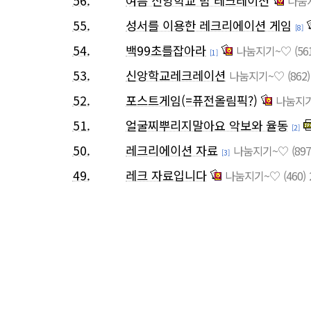
56.
여름 신앙학교 밤 레크레이션
나눔
55.
성서를 이용한 레크리에이션 게임
[8]
54.
백99초를잡아라
나눔지기~♡
(56
[1]
53.
신앙학교레크레이션
나눔지기~♡
(862)
52.
포스트게임(=퓨전올림픽?)
나눔지
51.
얼굴찌뿌리지말아요 악보와 율동
[2]
50.
레크리에이션 자료
나눔지기~♡
(897
[3]
49.
레크 자료입니다
나눔지기~♡
(460)