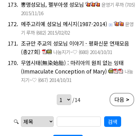
173.
뽕맹성모님, 펠부아생 성모님
윤영기 루까
(705)
2015/11/16
172.
메주고리예 성모님 메시지(1987-2014)
윤영
[3]
기 루까
(682)
2015/02/02
171.
조규만 주교의 성모님 이야기 - 평화신문 연재모음
(총27회)
나눔지기~♡
(680)
2014/10/31
170.
무염시태(無染始胎) : 마리아의 원죄 없는 잉태
(Immaculate Conception of Mary)
나눔
지기~♡
(667)
2014/10/31
다음
>
/14
🔍