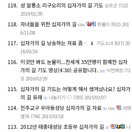
119.
성 알퐁소 리구오리의 십자가의 길 기도
오르곤
(722)
2019/01/29
118.
자녀들을 위한 십자가의 길
휘몰이
(932)
201
[4]
6/11/08
117.
십자가의 길 낭송하는 자료 좀ᆢ
📱
기도소녀
(637)
20
16/03/24
116.
이것만 봐도 눈물이...전세계 35만명이 함께한 십자
가의 길 기도 영상(4:30) 공유합니다.
낙천제성
(72
[22]
5)
2016/02/29
115.
십자가의 길 기도는 어떻게 해서 생겨났나요? 십자가
의 길 유래
나눔지기~♡
(785)
2015/03/07
[3]
114.
전주교구 우아동성당 십자가의 길 자료
라파
[4]
[4]
엘76
(756)
2015/03/18
113.
2012년 태종대성당 초등부 십자가의 길
나
[5]