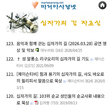
123.
음악과 함께 걷는 십자가의 길 (2026.03.28) 공연 영
상 및 악보
야누쓰91
(163)
2026/04/25
122.
† 성 알퐁소 리구오리의 십자가의 길 기도
제이슨
[1]
티비
(2,571)
2021/09/09
121.
[제이슨티비] 힘과 용기의 십자가의 길, 사도 바오로
의 필리피서 말씀으로 묵상
제이슨티비
(824)
2020/0
[1]
3/15
120.
십자가의 길: 103위 순교 성인들의 순교사화 내용으
로 묵상
김카짱
(755)
2019/09/13
[1]