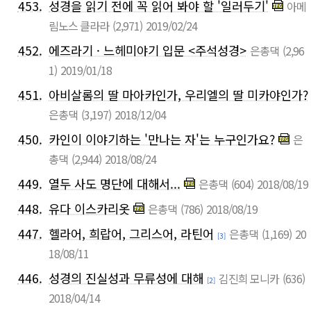
453.
성경을 읽기 전에 꼭 읽어 봐야 할 '일러두기'
아메
림노스 클라라
(2,971)
2019/02/24
452.
에즈라기 · 느헤미야기 입문 <주석성경>
은총댁
(2,96
1)
2019/01/18
451.
아비살롬의 딸 마아카인가, 우리엘의 딸 미카야인가?
은총댁
(3,197)
2018/12/04
450.
카인이 이야기하는 '만나는 자'는 누구인가요?
은
총댁
(2,944)
2018/08/24
449.
열두 사도 명단에 대해서...
은총댁
(604)
2018/08/19
448.
유다 이스카리옷
은총댁
(786)
2018/08/19
447.
헬라어, 희랍어, 그리스어, 라틴어
은총댁
(1,169)
20
[3]
18/08/11
446.
성경의 진실성과 무류성에 대해
김진희 모니카
(636)
[2]
2018/04/14