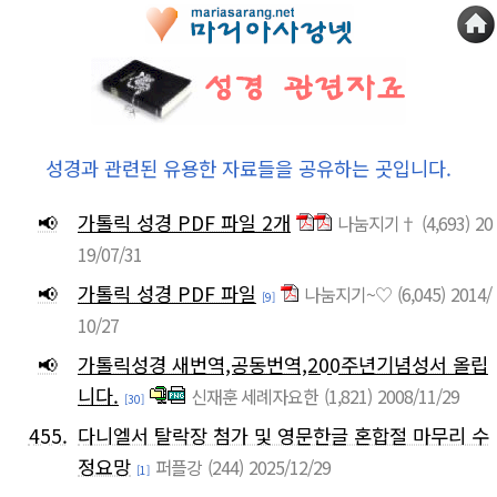
성경과 관련된 유용한 자료들을 공유하는 곳입니다.
📢
가톨릭 성경 PDF 파일 2개
나눔지기†
(4,693)
20
19/07/31
📢
가톨릭 성경 PDF 파일
나눔지기~♡
(6,045)
2014/
[9]
10/27
📢
가톨릭성경 새번역,공동번역,200주년기념성서 올립
니다.
신재훈 세례자요한
(1,821)
2008/11/29
[30]
455.
다니엘서 탈락장 첨가 및 영문한글 혼합절 마무리 수
정요망
퍼플강
(244)
2025/12/29
[1]